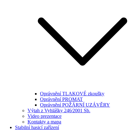
Oprávnění TLAKOVÉ zkoušky
Oprávnění PROMAT
Oprávnění POŽÁRNÍ UZÁVĚRY
Výtah z Vyhlášky 246⁄2001 Sb.
Video prezentace
Kontakty a mapa
Stabilní hasicí zařízení