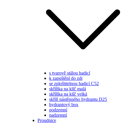
s tvarově stálou hadicí
k zapuštění do zdi
se zploštitelnou hadicí C52
skříňka na klíč malá
skříňka na klíč velká
skříň nástěnného hydrantu D25
hydrantový box
podzemní
nadzemní
Proudnice