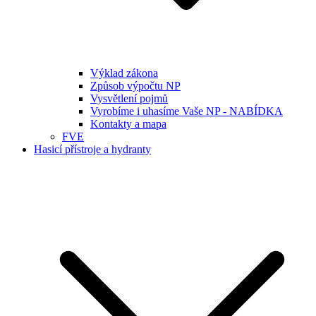
Výklad zákona
Způsob výpočtu NP
Vysvětlení pojmů
Vyrobíme i uhasíme Vaše NP - NABÍDKA
Kontakty a mapa
FVE
Hasicí přístroje a hydranty