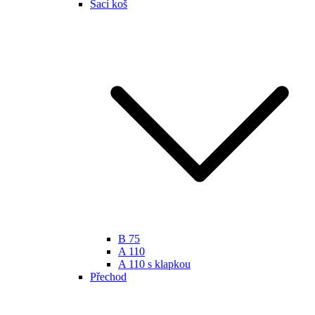
Sací koš
B 75
A 110
A 110 s klapkou
Přechod