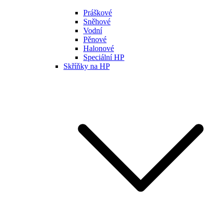
Práškové
Sněhové
Vodní
Pěnové
Halonové
Speciální HP
Skříňky na HP