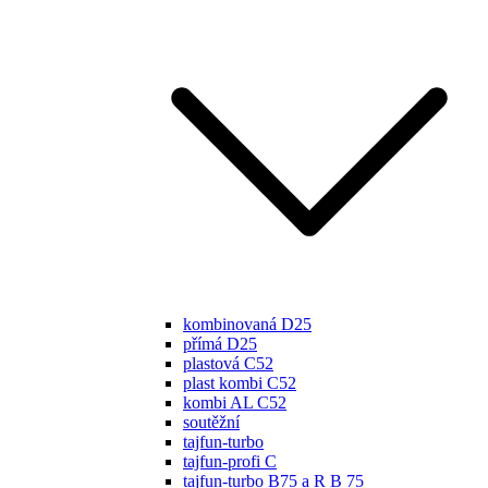
kombinovaná D25
přímá D25
plastová C52
plast kombi C52
kombi AL C52
soutěžní
tajfun-turbo
tajfun-profi C
tajfun-turbo B75 a R B 75