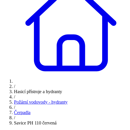
/
Hasicí přístroje a hydranty
/
Požární vodovody - hydranty
/
Čerpadla
/
Savice PH 110 červená