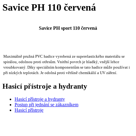
Savice PH 110 červená
Savice PH sport 110 červená
Maximálně pružná PVC hadice vyrobená ze superelastického materiálu se
spirálou, odolnou proti otřesům. Vnitřní povrch je hladký, vnější lehce
vroubkovaný. Díky speciálním komponentům se tato hadice může používat i
při nízkých teplotách. Je odolná proti většině chemikálií a UV záření.
Hasicí přístroje a hydranty
Hasicí přístroje a hydranty
Postup při jednání se zákazníkem
Hasicí přístroje