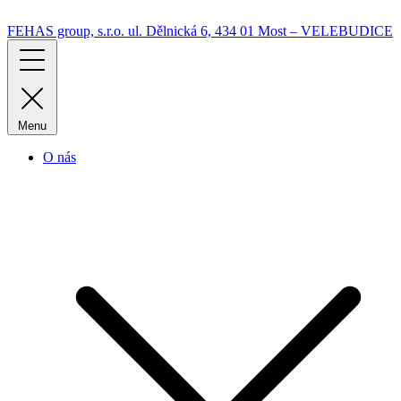
FEHAS group, s.r.o.
ul. Dělnická 6, 434 01 Most – VELEBUDICE
Menu
O nás