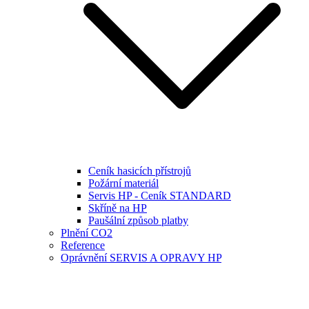
Ceník hasicích přístrojů
Požární materiál
Servis HP - Ceník STANDARD
Skříně na HP
Paušální způsob platby
Plnění CO2
Reference
Oprávnění SERVIS A OPRAVY HP