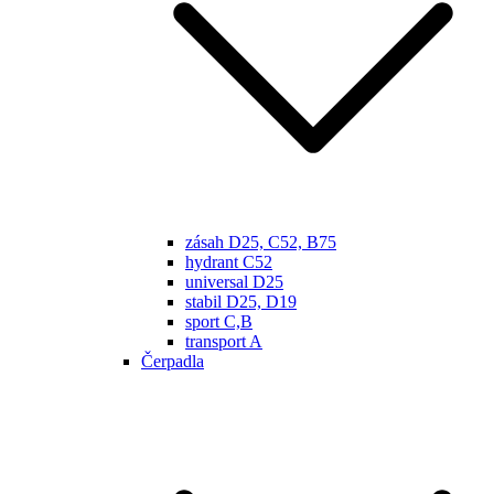
zásah D25, C52, B75
hydrant C52
universal D25
stabil D25, D19
sport C,B
transport A
Čerpadla