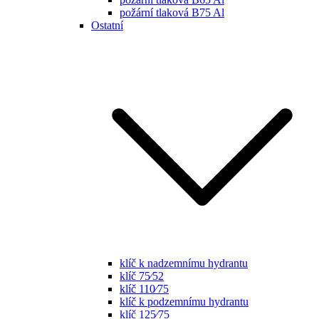
požární tlaková B75 Al
Ostatní
klíč k nadzemnímu hydrantu
klíč 75⁄52
klíč 110⁄75
klíč k podzemnímu hydrantu
klíč 125⁄75