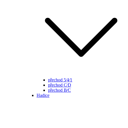
přechod 5⁄4⁄1
přechod C⁄D
přechod B⁄C
Hadice