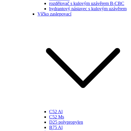
rozdělovač s kulovým uzávěrem B-CBC
hydrantový nástavec s kulovým uzávěrem
Víčko zaslepovací
C52 Al
C52 Ms
D25 polypropylen
B75 Al