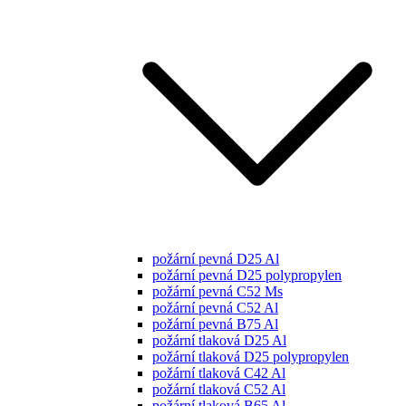
požární pevná D25 Al
požární pevná D25 polypropylen
požární pevná C52 Ms
požární pevná C52 Al
požární pevná B75 Al
požární tlaková D25 Al
požární tlaková D25 polypropylen
požární tlaková C42 Al
požární tlaková C52 Al
požární tlaková B65 Al